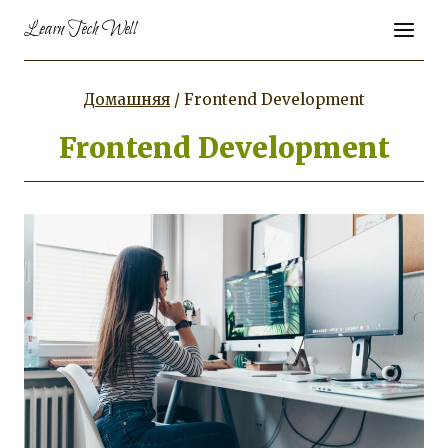
Перейти
Learn Tech Well
к
контенту
Домашняя
/
Frontend Development
Frontend Development