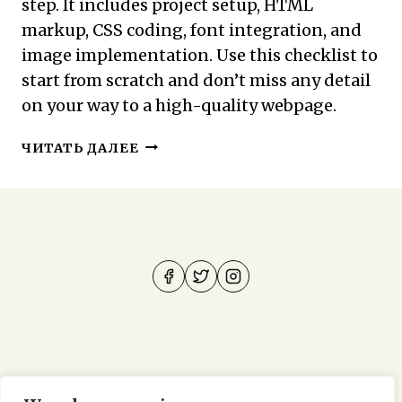
step. It includes project setup, HTML
markup, CSS coding, font integration, and
image implementation. Use this checklist to
start from scratch and don’t miss any detail
on your way to a high-quality webpage.
ОТ
ЧИТАТЬ ДАЛЕЕ
ДИЗАЙНА
К
КОДУ:
ШАГ
ЗА
ШАГОМ
ДЛЯ
ФРОНТЕНД-
РАЗРАБОТЧИКА
Домашняя
Privacy Policy
О сайте